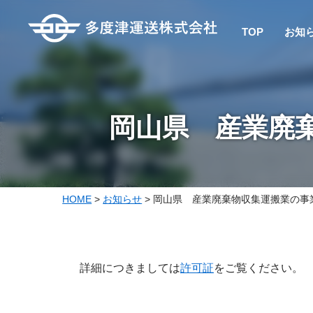
TOP
お知
岡山県 産業廃
HOME
>
お知らせ
>
岡山県 産業廃棄物収集運搬業の事
詳細につきましては
許可証
をご覧ください。