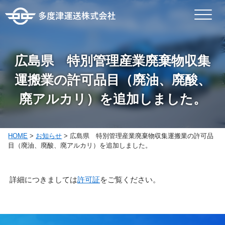
広島県 特別管理産業廃棄物収集
運搬業の許可品目（廃油、廃酸、
廃アルカリ）を追加しました。
HOME
>
お知らせ
>
広島県 特別管理産業廃棄物収集運搬業の許可品
目（廃油、廃酸、廃アルカリ）を追加しました。
詳細につきましては
許可
証
をご覧ください。