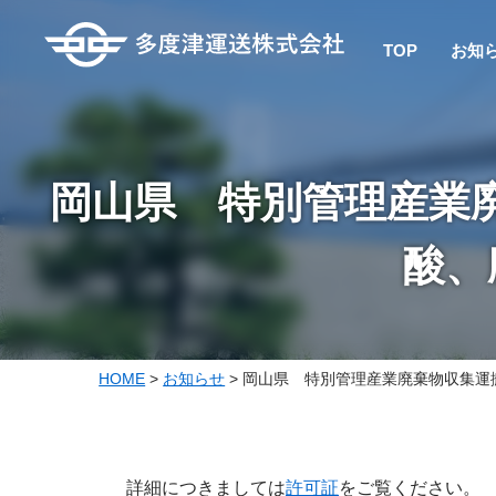
TOP
お知
岡山県 特別管理産業
酸、
HOME
>
お知らせ
>
岡山県 特別管理産業廃棄物収集運
詳細につきましては
許可
証
をご覧ください。