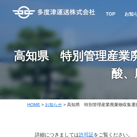
TOP
お知
高知県 特別管理産業
酸、
HOME
>
お知らせ
>
高知県 特別管理産業廃棄物収集運
詳細につきましては
許可
証
をご覧ください。